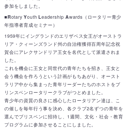
参加をしました。
■R
otary
Y
outh
L
eadership
A
wards（ロータリー青少
年指導者育成セミナー）
1959年にイングランドのエリザベス女王がオーストラ
リア・クィーンズランド州の自治権獲得百周年記念祝
賀会にアレクサンドリア王女を名代として派遣されま
した。
これを機会に王女と同世代の青年たちを招き、王女と
会う機会を作ろうという計画がもちあがり、オースト
ラリア中から集まった青年リーダーたちのホストをブ
リンスベンロータリークラブがつとめました。
青少年の資質の良さに感心したロータリアン達は、こ
の催しを毎年行う事を決め、各クラブ2名ずつの青年を
選んでブリスベンに招待し、1週間、文化・社会・教育
プログラムに参加させることにしました。