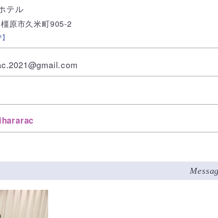
ホテル
3 橿原市久米町905-2
P】
ac.2021@gmail.com
hararac
Messa