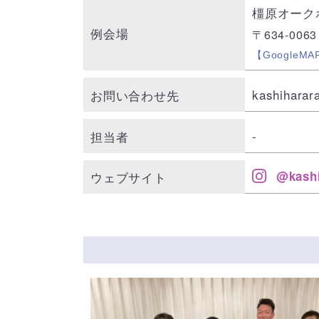
橿原オーク
例会場
〒634-006
【GoogleMA
kashiharar
お問い合わせ先
-
担当者
@kashi
ウェブサイト