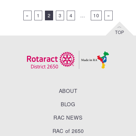
Posts navigation
«
1
2
3
4
…
10
»
ABOUT
BLOG
RAC NEWS
RAC of 2650